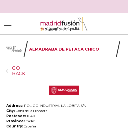
ALMADRABA DE PETACA CHICO
GO
BACK
Address:
POLIGO INDUSTRIAL LA LOBITA S/N
City:
Conil de la Frontera
Postcode:
11140
Province:
Cádiz
Country:
España